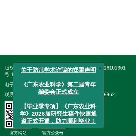
x
版权所有 ©《广东农业科学》编辑部
粤ICP备16101361
关于防范学术诈骗的郑重声明
号-1
《广东农业科学》第二届青年
电子邮箱：
gdnykx@vip.163.com
编委会正式成立
联系电话：（020）38319946/38319948/38319962
【毕业季专项】《广东农业科
邮件订阅
学》2026届研究生稿件快速通
道正式开通，助力顺利毕业！
RSS
官方网站
官方公众号