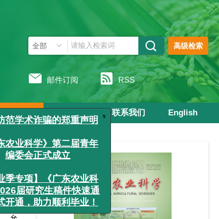
高级检索
邮件订阅
RSS
OA政策
期刊订阅
联系我们
English
x
关于防范学术诈骗的郑重声明
《广东农业科学》第二届青年
编委会正式成立
【毕业季专项】《广东农业科
）许可
学》2026届研究生稿件快速通
道正式开通，助力顺利毕业！
），允