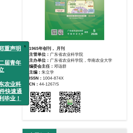
x
声明
1965年创刊， 月刊
青年
主管单位：
广东省农业科学院
主办单位：
广东省农业科学院，华南农业大学
编委会主任：
邓诣群
主编：
朱立学
业科
ISSN：
1004-874X
速通
CN：
44-1267/S
业！