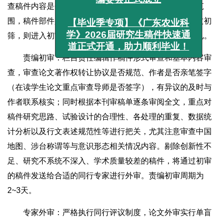
查稿件内容是否契合我刊办刊宗旨、是否符合我刊报道范
【毕业季专项】《广东农业科
围，稿件部件是否基本齐全、写作是否基本规范。如通过初
学》2026届研究生稿件快速通
筛，则进入初审阶段；如退稿，请登陆系统查看审稿意见。
道正式开通，助力顺利毕业！
责编初审：栏目责任编辑作稿件形式审查和基本内容审
查，审查论文著作权转让协议是否规范、作者是否亲笔签字
（在读学生论文重点审查导师是否签字），有异议的及时与
作者联系核实；同时根据本刊审稿单逐条审阅全文，重点对
稿件研究思路、试验设计的合理性、各处理的重复、数据统
计分析以及行文表述规范性等进行把关，尤其注意审查中国
地图、涉台称谓等与意识形态相关情况内容。剔除创新性不
足、研究不系统不深入、学术质量较差的稿件，将通过初审
的稿件发送给合适的同行专家进行外审。责编初审周期为
2~3天。
专家外审：严格执行同行评议制度，论文外审实行单盲