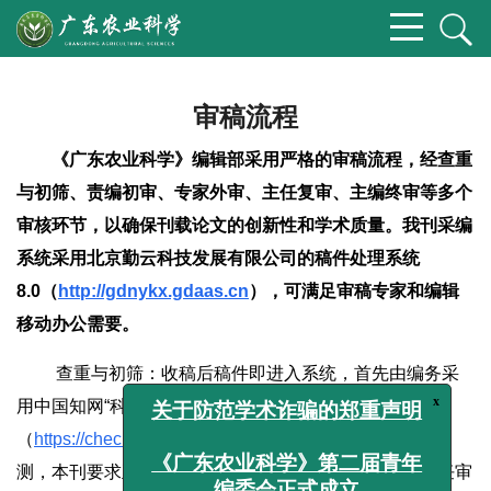
审稿流程
《广东农业科学》编辑部采用严格的审稿流程，经查重
与初筛、责编初审、专家外审、主任复审、主编终审等多个
审核环节，以确保刊载论文的创新性和学术质量。我刊采编
系统采用北京勤云科技发展有限公司的稿件处理系统
8.0（
http://gdnykx.gdaas.cn
），可满足审稿专家和编辑
移动办公需要。
查重与初筛：收稿后稿件即进入系统，首先由编务采
x
关于防范学术诈骗的郑重声明
用中国知网“科技期刊学术不端文献检测系统（AMLC）”
（
https://check.cnki.net/amlc2/
）、万方检测进行不端检
《广东农业科学》第二届青年
编委会正式成立
测，本刊要求正文重复率不高于15%。然后由编辑部主任审