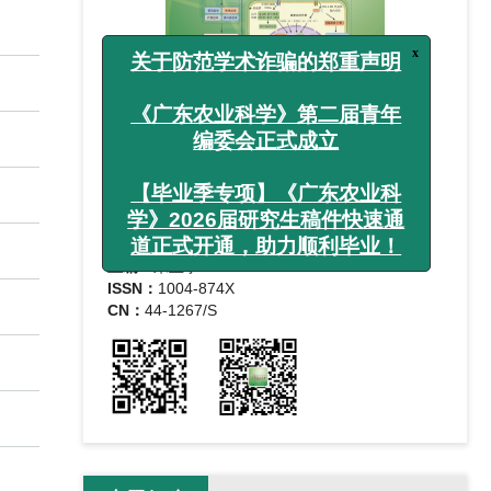
x
关于防范学术诈骗的郑重声明
《广东农业科学》第二届青年
编委会正式成立
1965年创刊， 月刊
主管单位：
广东省农业科学院
主办单位：
广东省农业科学院，华南农业大学
【毕业季专项】《广东农业科
编委会主任：
邓诣群
学》2026届研究生稿件快速通
主编：
朱立学
道正式开通，助力顺利毕业！
ISSN：
1004-874X
CN：
44-1267/S