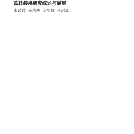
荔枝裂果研究综述与展望
李茜玟
孙浩爽
庞学群
张昭其
,
,
,
2024, 51(11): 136-148.
DOI:
10.16768/j.issn.1004-
874X.2024.11.013
摘要
HTML全文
PDF(
1076KB
)
施引文献
生物炭与微生物对农田土壤重金属形态转化影响机制
研究进展
姜凤
林志远
罗雨瑶
周妙婷
肖荣波
王鹏
黄飞
,
,
,
,
,
,
2025, 52(2): 44-57.
DOI:
10.16768/j.issn.1004-
874X.2025.02.004
摘要
HTML全文
PDF(
21536KB
)
施引文献
林下套种及不同种植密度对广藿香生长、生理特性及
品质的影响