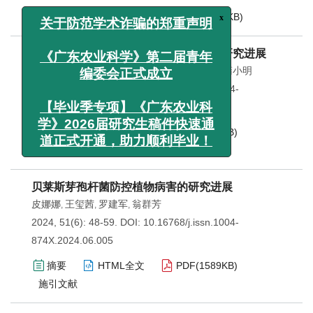
x
关于防范学术诈骗的郑重声明
摘要
HTML全文
PDF(
12314KB
)
《广东农业科学》第二届青年
玉米茎腐病病原菌致病机制及防控技术研究进展
编委会正式成立
梁思聪
陈东
张景欣
沈会芳
孙大元
陈少华
蒲小明
,
,
,
,
,
,
2025, 52(6): 13-26.
DOI:
10.16768/j.issn.1004-
【毕业季专项】《广东农业科
874X.2025.06.002
学》2026届研究生稿件快速通
道正式开通，助力顺利毕业！
摘要
HTML全文
PDF(
1384KB
)
施引文献
贝莱斯芽孢杆菌防控植物病害的研究进展
皮娜娜
王玺茜
罗建军
翁群芳
,
,
,
2024, 51(6): 48-59.
DOI:
10.16768/j.issn.1004-
874X.2024.06.005
摘要
HTML全文
PDF(
1589KB
)
施引文献