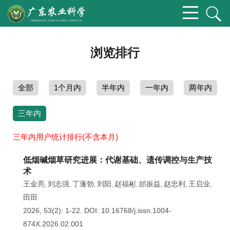
浏览排行
全部
1个月内
半年内
一年内
两年内
三年内
三年内用户统计排行(不含本月)
低烟碱烟草研究进展：代谢基础、遗传调控与生产技
术
王金亮
刘志强
丁蓬勃
刘阳
赵福彬
邰振益
赵忠利
王启业
,
,
,
,
,
,
,
,
田田
2026, 53(2): 1-22.
DOI:
10.16768/j.issn.1004-
874X.2026.02.001