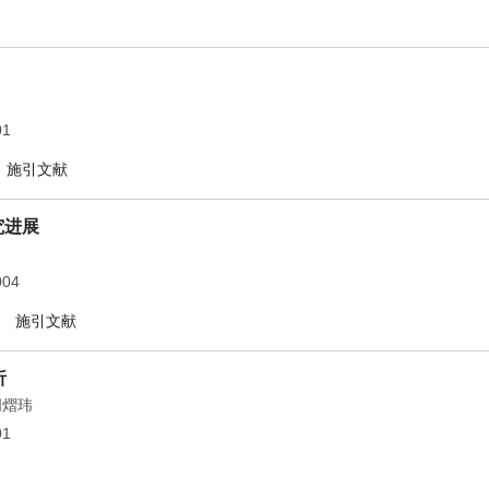
01
施引文献
究进展
004
施引文献
析
周熠玮
01