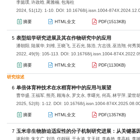
李懿璞
许政晗
蔺雅楠
包海柱
,
,
,
2024, 51(12): 1-10.
DOI:
10.16768/j.issn.1004-874X.2024.12.
摘要
HTML全文
PDF(
1513KB
)
5
表型组学研究进展及其在作物研究中的应用
潘朝阳
陆展华
刘维
王晓飞
王石光
陈浩
方志强
巫浩翔
何秀
,
,
,
,
,
,
,
,
2022, 49(9): 105-113.
DOI:
10.16768/j.issn.1004-874X.2022.0
摘要
HTML全文
PDF(
1130KB
)
研究综述
6
单倍体育种技术在水稻育种中的应用与展望
曹华盛
王福军
熊亮
顾海永
罗文永
李曙光
何高
林宇萍
梁世
,
,
,
,
,
,
,
,
2025, 52(8): 1-12.
DOI:
10.16768/j.issn.1004-874X.2025.08.0
摘要
HTML全文
PDF(
1357KB
)
7
玉米非生物胁迫适应性的分子机制研究进展：从关键基
谢利华
朱文广
刘浩
任靓丽
于永涛
文天祥
李春艳
李高科
李
,
,
,
,
,
,
,
,