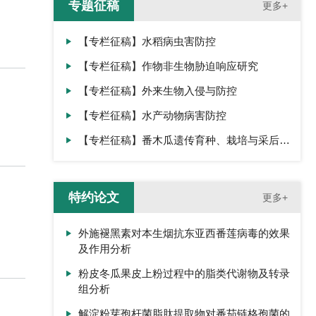
专题征稿
更多+
【专栏征稿】水稻病虫害防控
【专栏征稿】作物非生物胁迫响应研究
【专栏征稿】外来生物入侵与防控
【专栏征稿】水产动物病害防控
【专栏征稿】番木瓜遗传育种、栽培与采后生
理
特约论文
更多+
外施褪黑素对本生烟抗东亚西番莲病毒的效果
及作用分析
粉皮冬瓜果皮上粉过程中的脂类代谢物及转录
组分析
解淀粉芽孢杆菌脂肽提取物对番茄链格孢菌的