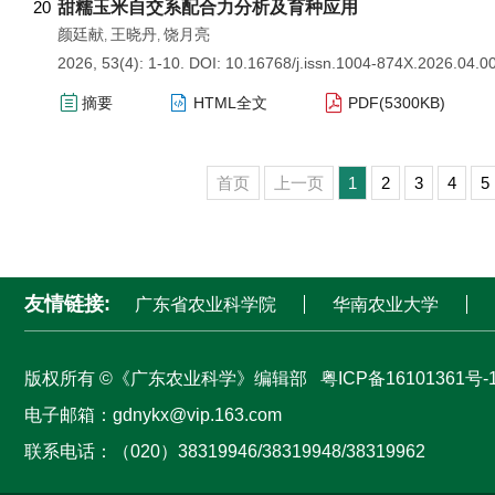
20
甜糯玉米自交系配合力分析及育种应用
颜廷献
王晓丹
饶月亮
,
,
2026, 53(4): 1-10.
DOI:
10.16768/j.issn.1004-874X.2026.04.0
摘要
HTML全文
PDF(
5300KB
)
首页
上一页
1
2
3
4
5
友情链接:
广东省农业科学院
华南农业大学
版权所有 ©《广东农业科学》编辑部
粤ICP备16101361号-
电子邮箱：
gdnykx@vip.163.com
联系电话：（020）38319946/38319948/38319962