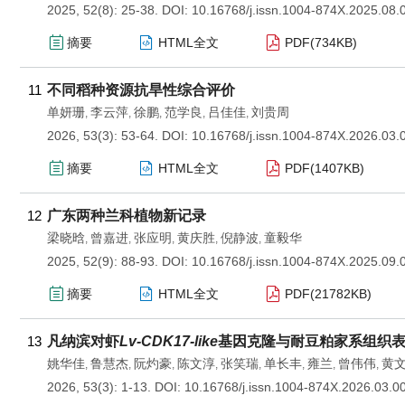
2025, 52(8): 25-38.
DOI:
10.16768/j.issn.1004-874X.2025.08.
摘要
HTML全文
PDF(
734KB
)
11
不同稻种资源抗旱性综合评价
单妍珊
李云萍
徐鹏
范学良
吕佳佳
刘贵周
,
,
,
,
,
2026, 53(3): 53-64.
DOI:
10.16768/j.issn.1004-874X.2026.03.
摘要
HTML全文
PDF(
1407KB
)
12
广东两种兰科植物新记录
梁晓晗
曾嘉进
张应明
黄庆胜
倪静波
童毅华
,
,
,
,
,
2025, 52(9): 88-93.
DOI:
10.16768/j.issn.1004-874X.2025.09.
摘要
HTML全文
PDF(
21782KB
)
13
凡纳滨对虾
Lv-CDK17-like
基因克隆与耐豆粕家系组织
姚华佳
鲁慧杰
阮灼豪
陈文淳
张笑瑞
单长丰
雍兰
曾伟伟
黄
,
,
,
,
,
,
,
,
2026, 53(3): 1-13.
DOI:
10.16768/j.issn.1004-874X.2026.03.0