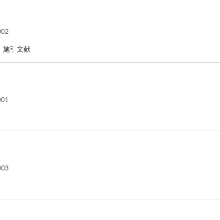
002
施引文献
001
003