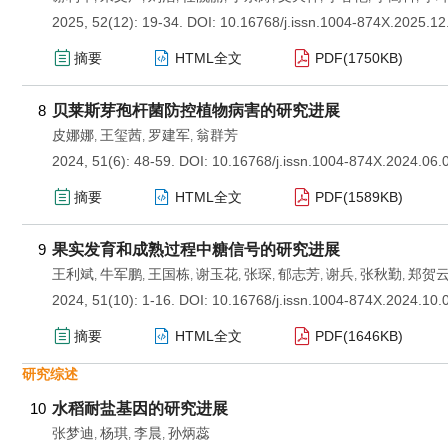
2025, 52(12): 19-34.
DOI:
10.16768/j.issn.1004-874X.2025.12
摘要
HTML全文
PDF(
1750KB
)
8
贝莱斯芽孢杆菌防控植物病害的研究进展
皮娜娜
王玺茜
罗建军
翁群芳
,
,
,
2024, 51(6): 48-59.
DOI:
10.16768/j.issn.1004-874X.2024.06.
摘要
HTML全文
PDF(
1589KB
)
9
果实发育和成熟过程中糖信号的研究进展
王利斌
牛军鹏
王国栋
谢玉花
张琛
郁志芳
谢兵
张秋勤
郑贺
,
,
,
,
,
,
,
,
2024, 51(10): 1-16.
DOI:
10.16768/j.issn.1004-874X.2024.10.
摘要
HTML全文
PDF(
1646KB
)
研究综述
10
水稻耐盐基因的研究进展
张梦迪
杨琪
李晨
孙炳蕊
,
,
,