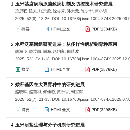
1
玉米茎腐病病原菌致病机制及防控技术研究进展
梁思聪
陈东
张景欣
沈会芳
孙大元
陈少华
蒲小明
,
,
,
,
,
,
2025, 52(6): 13-26.
DOI:
10.16768/j.issn.1004-874X.2025.06.
摘要
HTML全文
PDF(
1384KB
)
2
水稻泛基因组研究进展：从多样性解析到育种应用
胡海飞
滕汶丽
周海
赵均良
周靖波
,
,
,
,
2025, 52(12): 1-18.
DOI:
10.16768/j.issn.1004-874X.2025.12.
摘要
HTML全文
PDF(
1576KB
)
3
矮秆基因在大豆育种中的研究进展
赵晓晖
赵苗羽
何佳薇
黄乐香
刘宝辉
,
,
,
,
2025, 52(7): 21-33.
DOI:
10.16768/j.issn.1004-874X.2025.07.
摘要
HTML全文
PDF(
3298KB
)
4
玉米耐盐生理与分子机制研究进展