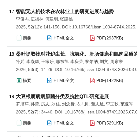
17
智能无人机技术在农林业上的研究进展与趋势
李俊杰
伍祖林
何建明
张建桃
,
,
,
2025, 52(12): 141-156.
DOI:
10.16768/j.issn.1004-874X.2025
摘要
HTML全文
PDF(
2937KB
)
18
桑叶提取物对花鲈生长、抗氧化、肝肠健康和肌肉品质
符兵
李焱辉
王家乐
邢东旭
李庆荣
黎尔纳
刘文
周东来
,
,
,
,
,
,
,
2026, 53(3): 14-26.
DOI:
10.16768/j.issn.1004-874X.2026.03.
摘要
HTML全文
PDF(
1422KB
)
19
大豆根腐病病原菌分类及抗性QTL研究进展
罗旭萍
孙蕾
厉志
刘佳
刘念析
衣志刚
董志敏
李玉秋
范亚军
,
,
,
,
,
,
,
,
2025, 52(7): 34-46.
DOI:
10.16768/j.issn.1004-874X.2025.07.
摘要
HTML全文
PDF(
5291KB
)