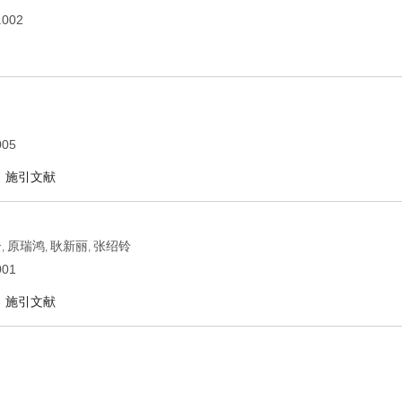
.002
005
施引文献
云
原瑞鸿
耿新丽
张绍铃
,
,
,
001
施引文献