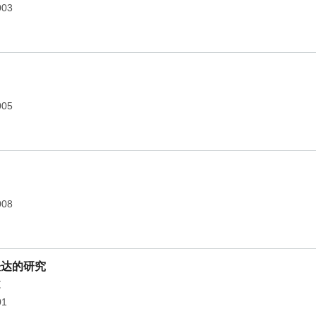
003
005
008
表达的研究
文
01