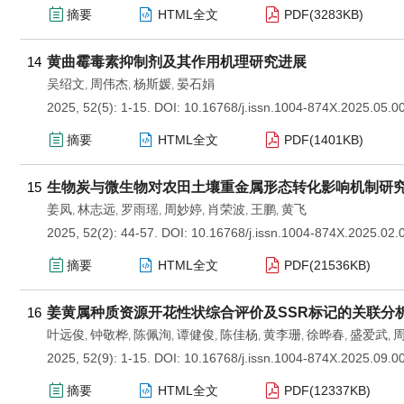
摘要
HTML全文
PDF(
3283KB
)
14
黄曲霉毒素抑制剂及其作用机理研究进展
吴绍文
周伟杰
杨斯媛
晏石娟
,
,
,
2025, 52(5): 1-15.
DOI:
10.16768/j.issn.1004-874X.2025.05.0
摘要
HTML全文
PDF(
1401KB
)
15
生物炭与微生物对农田土壤重金属形态转化影响机制研
姜凤
林志远
罗雨瑶
周妙婷
肖荣波
王鹏
黄飞
,
,
,
,
,
,
2025, 52(2): 44-57.
DOI:
10.16768/j.issn.1004-874X.2025.02.
摘要
HTML全文
PDF(
21536KB
)
16
姜黄属种质资源开花性状综合评价及SSR标记的关联分
叶远俊
钟敬桦
陈佩洵
谭健俊
陈佳杨
黄李珊
徐晔春
盛爱武
,
,
,
,
,
,
,
,
2025, 52(9): 1-15.
DOI:
10.16768/j.issn.1004-874X.2025.09.0
摘要
HTML全文
PDF(
12337KB
)