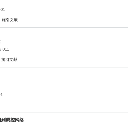
001
施引文献
英
9.011
施引文献
胡
01
因到调控网络
坤