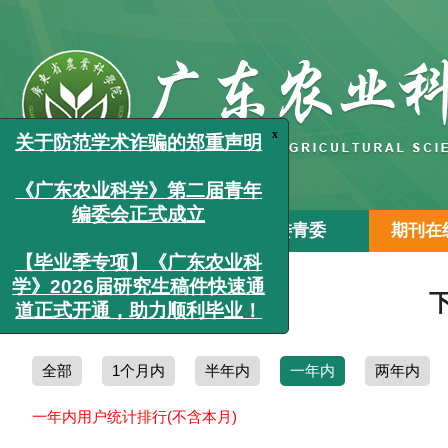
x
关于防范学术诈骗的郑重声明
《广东农业科学》第二届青年
编委会正式成立
【毕业季专项】《广东农业科
首页
关于本刊
编委青委
期刊在
学》2026届研究生稿件快速通
道正式开通，助力顺利毕业！
全部
1个月内
半年内
一年内
两年内
一年内用户统计排行(不含本月)