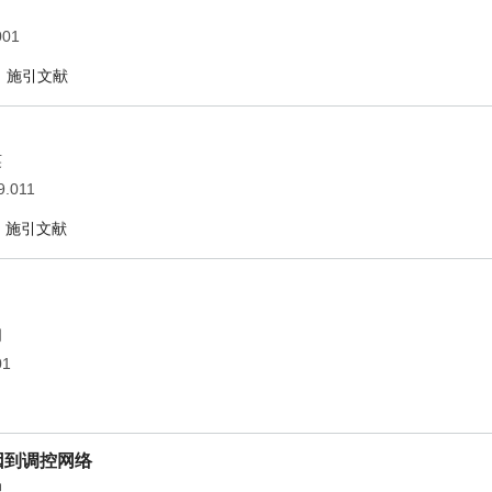
001
施引文献
英
9.011
施引文献
胡
01
因到调控网络
坤