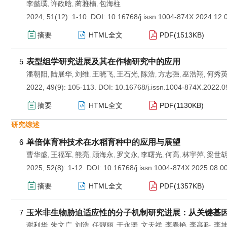
李懿璞
许政晗
蔺雅楠
包海柱
,
,
,
2024, 51(12): 1-10.
DOI:
10.16768/j.issn.1004-874X.2024.12.
摘要
HTML全文
PDF(
1513KB
)
5
表型组学研究进展及其在作物研究中的应用
潘朝阳
陆展华
刘维
王晓飞
王石光
陈浩
方志强
巫浩翔
何秀
,
,
,
,
,
,
,
,
2022, 49(9): 105-113.
DOI:
10.16768/j.issn.1004-874X.2022.0
摘要
HTML全文
PDF(
1130KB
)
研究综述
6
单倍体育种技术在水稻育种中的应用与展望
曹华盛
王福军
熊亮
顾海永
罗文永
李曙光
何高
林宇萍
梁世
,
,
,
,
,
,
,
,
2025, 52(8): 1-12.
DOI:
10.16768/j.issn.1004-874X.2025.08.0
摘要
HTML全文
PDF(
1357KB
)
7
玉米非生物胁迫适应性的分子机制研究进展：从关键基
谢利华
朱文广
刘浩
任靓丽
于永涛
文天祥
李春艳
李高科
李
,
,
,
,
,
,
,
,