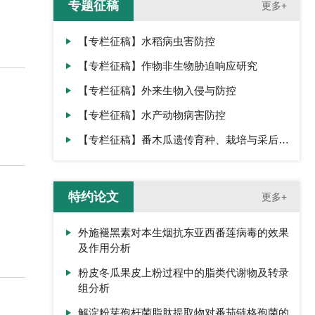
专题征稿
更多+
【专栏征稿】水稻病虫害防控
【专栏征稿】作物非生物胁迫响应研究
【专栏征稿】外来生物入侵与防控
【专栏征稿】水产动物病害防控
【专栏征稿】番木瓜遗传育种、栽培与采后生
理
特约论文
更多+
外施褪黑素对本生烟抗东亚西番莲病毒的效果
及作用分析
粉皮冬瓜果皮上粉过程中的脂类代谢物及转录
组分析
解淀粉芽孢杆菌脂肽提取物对番茄链格孢菌的