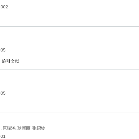
.002
005
施引文献
005
云
原瑞鸿
耿新丽
张绍铃
,
,
,
001