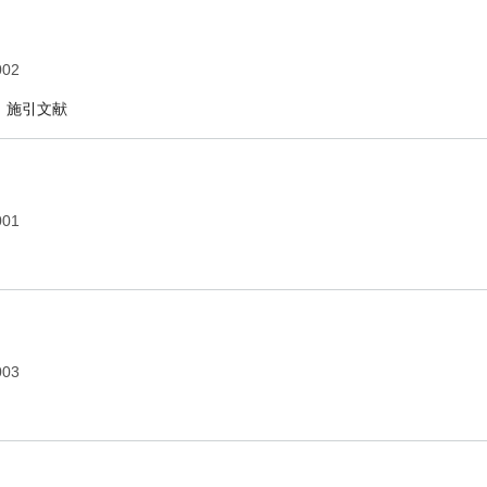
002
施引文献
001
003