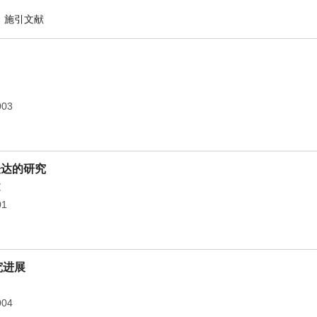
施引文献
003
表达的研究
文
01
究进展
004