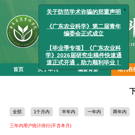
x
关于防范学术诈骗的郑重声明
《广东农业科学》第二届青年
编委会正式成立
【毕业季专项】《广东农业科
学》2026届研究生稿件快速通
首页
关于本刊
编委青委
期刊在
道正式开通，助力顺利毕业！
全部
1个月内
半年内
一年内
两年内
三年内用户统计排行(不含本月)