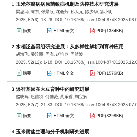
1
玉米茎腐病病原菌致病机制及防控技术研究进展
梁思聪
陈东
张景欣
沈会芳
孙大元
陈少华
蒲小明
,
,
,
,
,
,
2025, 52(6): 13-26.
DOI:
10.16768/j.issn.1004-874X.2025.06.
摘要
HTML全文
PDF(
1384KB
)
2
水稻泛基因组研究进展：从多样性解析到育种应用
胡海飞
滕汶丽
周海
赵均良
周靖波
,
,
,
,
2025, 52(12): 1-18.
DOI:
10.16768/j.issn.1004-874X.2025.12.
摘要
HTML全文
PDF(
1576KB
)
3
矮秆基因在大豆育种中的研究进展
赵晓晖
赵苗羽
何佳薇
黄乐香
刘宝辉
,
,
,
,
2025, 52(7): 21-33.
DOI:
10.16768/j.issn.1004-874X.2025.07.
摘要
HTML全文
PDF(
3298KB
)
4
玉米耐盐生理与分子机制研究进展