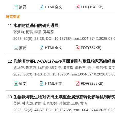
摘要
HTML全文
PDF(
1646KB
)
研究综述
11
水稻耐盐基因的研究进展
张梦迪
杨琪
李晨
孙炳蕊
,
,
,
2025, 52(8): 25-38.
DOI:
10.16768/j.issn.1004-874X.2025.08.
摘要
HTML全文
PDF(
734KB
)
12
凡纳滨对虾
Lv-CDK17-like
基因克隆与耐豆粕家系组织
姚华佳
鲁慧杰
阮灼豪
陈文淳
张笑瑞
单长丰
雍兰
曾伟伟
黄
,
,
,
,
,
,
,
,
2026, 53(3): 1-13.
DOI:
10.16768/j.issn.1004-874X.2026.03.0
摘要
HTML全文
PDF(
3283KB
)
13
生物炭与微生物对农田土壤重金属形态转化影响机制研
姜凤
林志远
罗雨瑶
周妙婷
肖荣波
王鹏
黄飞
,
,
,
,
,
,
2025, 52(2): 44-57.
DOI:
10.16768/j.issn.1004-874X.2025.02.