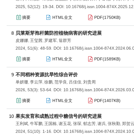
2025, 52(12): 19-34.
DOI:
10.16768/j.issn.1004-874X.2025.12
摘要
HTML全文
PDF(
1750KB
)
8
贝莱斯芽孢杆菌防控植物病害的研究进展
皮娜娜
王玺茜
罗建军
翁群芳
,
,
,
2024, 51(6): 48-59.
DOI:
10.16768/j.issn.1004-874X.2024.06.
摘要
HTML全文
PDF(
1589KB
)
9
不同稻种资源抗旱性综合评价
单妍珊
李云萍
徐鹏
范学良
吕佳佳
刘贵周
,
,
,
,
,
2026, 53(3): 53-64.
DOI:
10.16768/j.issn.1004-874X.2026.03.
摘要
HTML全文
PDF(
1407KB
)
10
果实发育和成熟过程中糖信号的研究进展
王利斌
牛军鹏
王国栋
谢玉花
张琛
郁志芳
谢兵
张秋勤
郑贺
,
,
,
,
,
,
,
,
2024, 51(10): 1-16.
DOI:
10.16768/j.issn.1004-874X.2024.10.