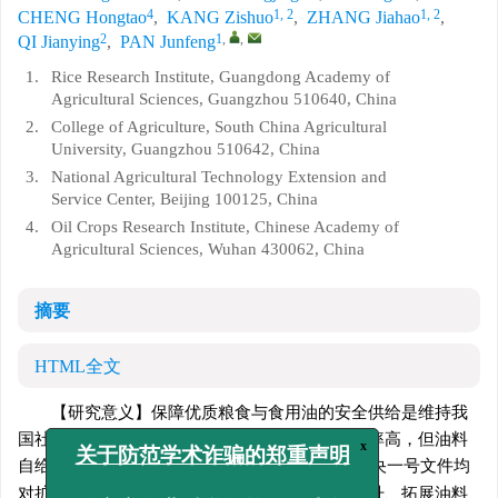
4
1, 2
1, 2
CHENG Hongtao
,
KANG Zishuo
,
ZHANG Jiahao
,
2
1
,
,
QI Jianying
,
PAN Junfeng
1.
Rice Research Institute, Guangdong Academy of
Agricultural Sciences, Guangzhou 510640, China
2.
College of Agriculture, South China Agricultural
University, Guangzhou 510642, China
3.
National Agricultural Technology Extension and
Service Center, Beijing 100125, China
4.
Oil Crops Research Institute, Chinese Academy of
Agricultural Sciences, Wuhan 430062, China
摘要
HTML全文
【研究意义】保障优质粮食与食用油的安全供给是维持我
国社会经济稳定发展的重要基础。我国口粮自给率高，但油料
[
1
]
自给率仅为30%左右
。2021—2026年，每年中央一号文件均
x
关于防范学术诈骗的郑重声明
对扩种油菜提出明确要求。推动粮食作物品质提升、拓展油料