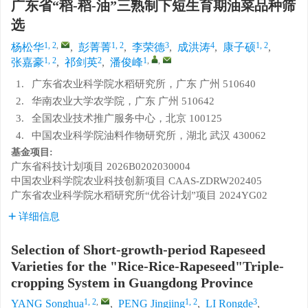
广东省“稻-稻-油”三熟制下短生育期油菜品种筛
选
1, 2
,
1, 2
3
4
1, 2
杨松华
,
彭菁菁
,
李荣德
,
成洪涛
,
康子硕
,
1, 2
2
1
,
,
张嘉豪
,
祁剑英
,
潘俊峰
1.
广东省农业科学院水稻研究所，广东 广州 510640
2.
华南农业大学农学院，广东 广州 510642
3.
全国农业技术推广服务中心，北京 100125
4.
中国农业科学院油料作物研究所，湖北 武汉 430062
基金项目:
广东省科技计划项目
2026B0202030004
中国农业科学院农业科技创新项目
CAAS-ZDRW202405
广东省农业科学院水稻研究所“优谷计划”项目
2024YG02
详细信息
Selection of Short-growth-period Rapeseed
Varieties for the "Rice-Rice-Rapeseed"Triple-
cropping System in Guangdong Province
1, 2
,
1, 2
3
YANG Songhua
,
PENG Jingjing
,
LI Rongde
,