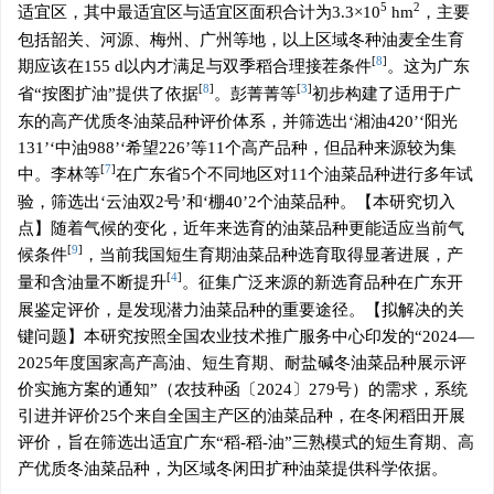
5
2
适宜区，其中最适宜区与适宜区面积合计为3.3×10
hm
，主要
包括韶关、河源、梅州、广州等地，以上区域冬种油麦全生育
[
8
]
期应该在155 d以内才满足与双季稻合理接茬条件
。这为广东
[
8
]
[
3
]
省“按图扩油”提供了依据
。彭菁菁等
初步构建了适用于广
东的高产优质冬油菜品种评价体系，并筛选出‘湘油420’‘阳光
131’‘中油988’‘希望226’等11个高产品种，但品种来源较为集
[
7
]
中。李林等
在广东省5个不同地区对11个油菜品种进行多年试
验，筛选出‘云油双2号’和‘棚40’2个油菜品种。【本研究切入
点】随着气候的变化，近年来选育的油菜品种更能适应当前气
[
9
]
候条件
，当前我国短生育期油菜品种选育取得显著进展，产
[
4
]
量和含油量不断提升
。征集广泛来源的新选育品种在广东开
展鉴定评价，是发现潜力油菜品种的重要途径。【拟解决的关
键问题】本研究按照全国农业技术推广服务中心印发的“2024—
2025年度国家高产高油、短生育期、耐盐碱冬油菜品种展示评
价实施方案的通知”（农技种函〔2024〕279号）的需求，系统
引进并评价25个来自全国主产区的油菜品种，在冬闲稻田开展
评价，旨在筛选出适宜广东“稻-稻-油”三熟模式的短生育期、高
产优质冬油菜品种，为区域冬闲田扩种油菜提供科学依据。