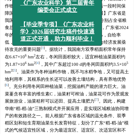
作物生产空间、提升耕地地力是“十五五”以及今后一段时间保
《广东农业科学》第二届青年
障国家粮油安全的重要工作方向。【前人研究进展】广东省是
编委会正式成立
我国双季稻产区，2024年双季稻种植面积与产量分别占全省粮
[
2
]
食总面积与总产量的82.04%和85.54%
。据统计，广东省2024
【毕业季专项】《广东农业科
年的口粮和食用植物油自给率分别约为60%和20%，自给率
学》2026届研究生稿件快速通
低，如何提升粮油产量是保障区域粮油安全和社会经济发展亟
道正式开通，助力顺利毕业！
[
3
]
待攻克的重要问题
。据统计，我国南方双季稻面积常年保持
6
2
在6.67×10
hm
左右，冬闲田面积较大，适宜种植油菜面积约
6
2
[
4
]
5
为1.87×10
hm
，其中广东超过100 d的冬闲田面积约3.5×10
2
[
5
]
hm
。油菜作为冬种油料作物，既不与水稻争地，又可提高土
地利用率，其根系的生长还可以改善土壤结构，具有养地优势
[
6
]
。充分利用冬闲田种植油菜，挖掘油料产能的潜力巨大。油
菜薹含有丰富的维生素C，油菜籽可榨油，油菜花可作为景观发
[
7
]
展旅游业，油菜秸秆可以还田、提高土壤肥力
。因此，构建
华南“稻-稻-油”三熟制模式并开展应用，是实现区域粮油协同增
产的有效路径之一。前人根据广东省各区域的温光条件、双季
稻区划和短生育期油菜生长发育特征，划分了广东“稻-稻-油”模
式的气候适宜性区域，分为最适宜区、适宜区、次适宜区和不