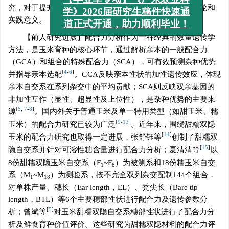
【毕业季专项】《广东农业科
究，对于提升育种效率、加速优良品种选育具有重要的理论和
学》2026届研究生稿件快速通
实践意义。
道正式开通，助力顺利毕业！
【前人研究进展】配合力分析作为一种经典的数量遗传学
方法，是玉米育种的核心环节，通过解析亲本的一般配合力
（GCA）和组合的特殊配合力（SCA），可有效预测杂种优势
[
4
-
6
]
并指导亲本选配
。GCA反映亲本性状的加性遗传效应，体现
亲本自交系在系列杂交中的平均贡献；SCA则反映双亲基因的
非加性互作（显性、超显性及上位性），是杂种优势的主要来
[
5
,
7
-
8
]
源
。国内外关于普通玉米及单一特用类型（如甜玉米、糯
[
9
-
13
]
玉米）的配合力研究已较为广泛
。近年来，围绕甜糯双隐
[
14
]
玉米的配合力研究也取得一定进展，张舒钰等
创制了甜糯双
[
15
]
隐自交系并针对可溶性糖含量进行配合力分析；夏清清等
以
8份甜糯双隐玉米自交系（F
~F
）为被测系和18份糯玉米自交
1
8
系（M
~M
）为测验系，按不完全双列杂交配制144个组合，
1
18
对单株产量、穗长（Ear length，EL）、秃尖长（Bare tip
length，BTL）等6个主要穗部性状进行配合力及遗传参数分
[
5
]
析；曾斌等
对玉米甜糯双隐自交系穗部性状进行了配合力分
析及鲜食育种价值评价。这些研究为甜糯双隐材料的配合力评