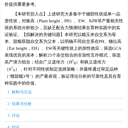
价提供重要参考。
【本研究切入点】上述研究大多集中于穗部性状或单一品
质性状，对株高（Plant height，PH）、EW、KPR等产量相关性
状的系统分析较少，且缺乏配合力预测结果在育种实践中的实
证验证。【拟解决的关键问题】本研究以糯玉米自交系为母
本、甜糯双隐自交系为父本，以明确不同自交系在PH、穗位高
（Ear height，EH）、EW等关键性状上的加性效应，筛选GCA
表现优良的亲本；解析25个杂交组合的非加性互作模式，筛选
2
高产潜力组合；结合广义遗传力（
H
）和狭义遗传力
B
2
（
h
），针对不同性状制定选择策略；并最终通过审定品种
N
（‘赣甜糯3号’）的产量表现，验证理论分析的可靠性及其在育
种实践中的价值。
1 材料与方法
2 结果与分析
3 讨论
4 结论