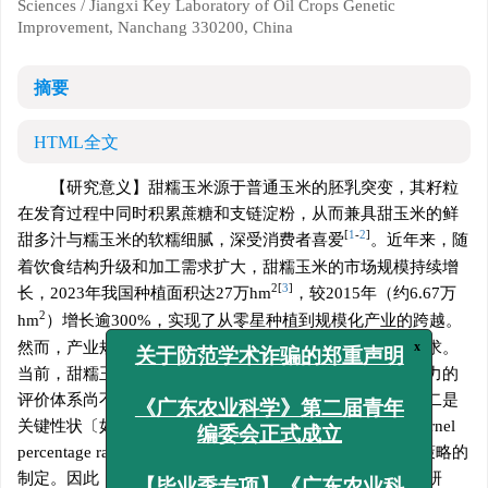
Sciences / Jiangxi Key Laboratory of Oil Crops Genetic
Improvement, Nanchang 330200, China
摘要
HTML全文
【研究意义】甜糯玉米源于普通玉米的胚乳突变，其籽粒
在发育过程中同时积累蔗糖和支链淀粉，从而兼具甜玉米的鲜
[
1
-
2
]
甜多汁与糯玉米的软糯细腻，深受消费者喜爱
。近年来，随
着饮食结构升级和加工需求扩大，甜糯玉米的市场规模持续增
2
[
3
]
长，2023年我国种植面积达27万hm
，较2015年（约6.67万
2
hm
）增长逾300%，实现了从零星种植到规模化产业的跨越。
然而，产业规模的迅速扩张也对品种选育效率提出更高要求。
x
关于防范学术诈骗的郑重声明
当前，甜糯玉米育种仍面临两大关键制约：一是亲本配合力的
评价体系尚不完善，杂交组合配制盲目性大、效率偏低；二是
《广东农业科学》第二届青年
关键性状〔如单穗质量（Ear weight，EW）、出籽率（Kernel
编委会正式成立
percentage ratio，KPR）〕的遗传规律不明确，影响选择策略的
制定。因此，开展甜糯玉米亲本配合力及杂种优势的系统研