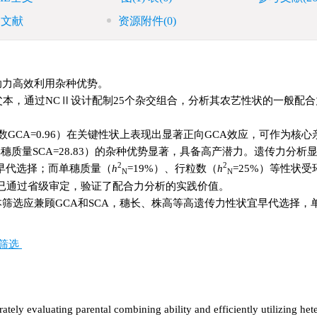
引文献
资源附件
(0)
助力高效利用杂种优势。
本，通过NCⅡ设计配制25个杂交组合，分析其农艺性状的一般配合
。
（穗行数GCA=0.96）在关键性状上表现出显著正向GCA效应，可作为核
YN169（单穗质量SCA=28.83）的杂种优势显著，具备高产潜力。遗传力分
2
2
合早代选择；而单穗质量（
h
=19%）、行粒数（
h
=25%）等性状
N
N
号’）已通过省级审定，验证了配合力分析的实践价值。
筛选应兼顾GCA和SCA，穗长、株高等高遗传力性状宜早代选择，
筛选
ely evaluating parental combining ability and efficiently utilizing hete