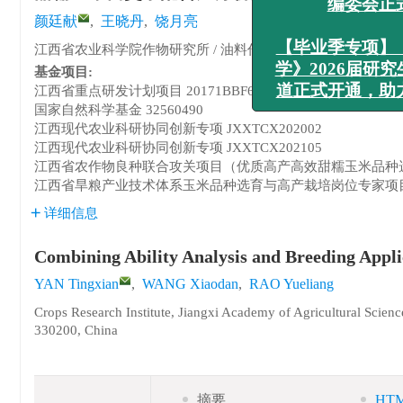
《广东农业
颜廷献
,
王晓丹
,
饶月亮
编委
江西省农业科学院作物研究所 / 油料作物遗传改良江西省重点实验
【毕业季专
基金项目:
学》2026
江西省重点研发计划项目
20171BBF60031
国家自然科学基金
32560490
道正式开通
江西现代农业科研协同创新专项
JXXTCX202002
江西现代农业科研协同创新专项
JXXTCX202105
江西省农作物良种联合攻关项目（优质高产高效甜糯玉米品种
江西省旱粮产业技术体系玉米品种选育与高产栽培岗位专家项
详细信息
Combining Ability Analysis and Breeding Appli
YAN Tingxian
,
WANG Xiaodan
,
RAO Yueliang
Crops Research Institute, Jiangxi Academy of Agricultural Scie
330200, China
摘要
HT