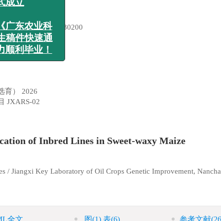
科学》第二届青年
会正式成立
室，江西 南昌 330200
项】《广东农业科
届研究生稿件快速通
，助力顺利毕业！
选育）
2026
目
JXARS-02
cation of Inbred Lines in Sweet-waxy Maize
nces / Jiangxi Key Laboratory of Oil Crops Genetic Improvement, Nanch
ML全文
图
(1)
表
(6)
参考文献
(26