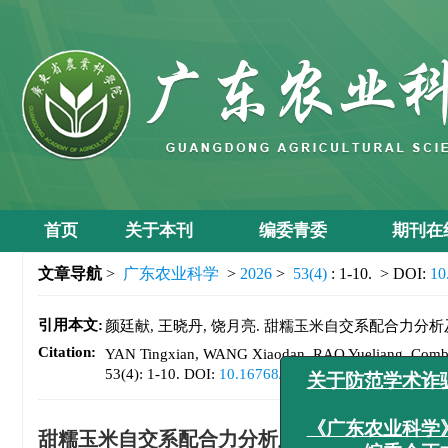
首页
关于本刊
编委青委
期刊在
文章导航
>
广东农业科学
>
2026
>
53(4)
: 1-10.
> DOI:
10
引用本文:
颜廷献, 王晓丹, 饶月亮. 甜糯玉米自交系配合力分析及育种应用
Citation:
YAN Tingxian, WANG Xiaodan, RAO Yueliang. Combinin
53(4): 1-10.
DOI:
10.16768/j.issn.1004-874X.2026.04
关于防范学
甜糯玉米自交系配合力分析及育种应用