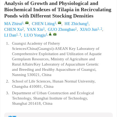
Analysis of Growth and Physiological and
Biochemical Indexes of Tilapia in Recirculating
Ponds with Different Stocking Densities
1
,
1
,
1
MA Zhirui
,
CHEN Liting
,
HE Zhichang
,
2
1
1
1, 2
CHEN Xu
,
YAN Xin
,
GUO Zhongbao
,
XIAO Jun
,
1, 3
1
,
,
LI Dan
,
LUO Yongju
1.
Guangxi Academy of Fishery
Sciences/China(Guangxi)-ASEAN Key Laboratory of
Comprehensive Exploitation and Utilization of Aquatie
Germplasm Resources, Ministry of Agriculture and
Rural Affairs/Key Laboratory of Aquaculture Genetic
and Breeding and Healthy Aquaculture of Guangxi,
Nanning 530021, China
2.
School of Life Sciences, Hunan Normal University,
Changsha 410081, China
3.
Department of Urban Construction and Ecological
Technology, Shanghai Institute of Technology,
Shanghai 201418, China