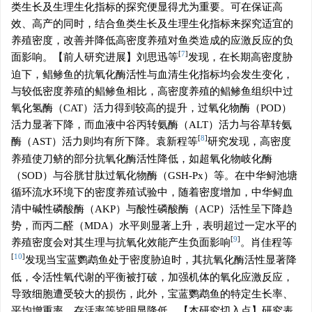
类生长及生理生化指标的探究便显得尤为重要。可在保证高
效、高产的同时，结合鱼类生长及生理生化指标来探究适宜的
养殖密度，改善并降低高密度养殖对鱼类造成的应激反应的负
[
7
]
面影响。【前人研究进展】刘思迅等
发现，在长期高密度胁
迫下，鲳鲹鱼的抗氧化酶活性与血清生化指标均会发生变化，
与较低密度养殖的鲳鲹鱼相比，高密度养殖的鲳鲹鱼组织中过
氧化氢酶（CAT）活力得到较高的提升，过氧化物酶（POD）
活力显著下降，而血液中谷丙转氨酶（ALT）活力与谷草转氨
[
8
]
酶（AST）活力则均有所下降。袁新程等
研究发现，高密度
养殖使刀鲚的部分抗氧化酶活性降低，如超氧化物岐化酶
（SOD）与谷胱甘肽过氧化物酶（GSH-Px）等。在中华鲟池塘
循环流水环境下的密度养殖试验中，随着密度增加，中华鲟血
清中碱性磷酸酶（AKP）与酸性磷酸酶（ACP）活性呈下降趋
势，而丙二醛（MDA）水平则显著上升，表明超过一定水平的
[
9
]
养殖密度会对其生理与抗氧化效能产生负面影响
。肖佳程等
[
10
]
发现当宝蓝鹦鹉鱼处于密度胁迫时，其抗氧化酶活性显著降
低，令活性氧代谢的平衡被打破，加强机体的氧化应激反应，
导致细胞遭受较大的损伤，此外，宝蓝鹦鹉鱼的特定生长率、
平均增重率、存活率等皆明显降低。【本研究切入点】研究表