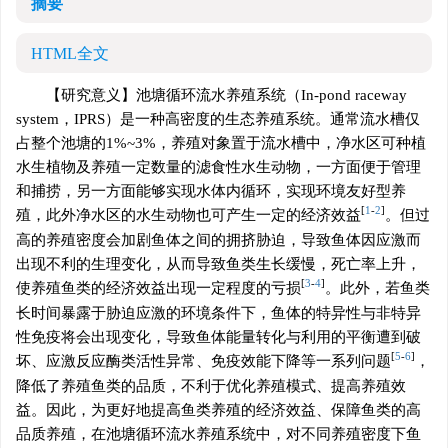
摘要
HTML全文
【研究意义】池塘循环流水养殖系统（In-pond raceway
system，IPRS）是一种高密度的生态养殖系统。通常流水槽仅
占整个池塘的1%~3%，养殖对象置于流水槽中，净水区可种植
水生植物及养殖一定数量的滤食性水生动物，一方面便于管理
和捕捞，另一方面能够实现水体内循环，实现环境友好型养
[
1
-
2
]
殖，此外净水区的水生动物也可产生一定的经济效益
。但过
高的养殖密度会加剧鱼体之间的拥挤胁迫，导致鱼体因应激而
出现不利的生理变化，从而导致鱼类生长缓慢，死亡率上升，
[
3
-
4
]
使养殖鱼类的经济效益出现一定程度的亏损
。此外，若鱼类
长时间暴露于胁迫应激的环境条件下，鱼体的特异性与非特异
性免疫将会出现变化，导致鱼体能量转化与利用的平衡遭到破
[
5
-
6
]
坏、应激反应酶类活性异常、免疫效能下降等一系列问题
，
降低了养殖鱼类的品质，不利于优化养殖模式、提高养殖效
益。因此，为更好地提高鱼类养殖的经济效益、保障鱼类的高
品质养殖，在池塘循环流水养殖系统中，对不同养殖密度下鱼