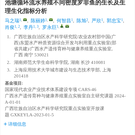
池塘循环流水养殖不同密度罗非鱼的生长及生
理生化指标分析
1
,
1
,
1
2
1
1
马之瑞
,
陈丽婷
,
何智昌
,
陈旭
,
严欣
,
郭忠宝
,
1, 2
1, 3
1
,
,
肖俊
,
李丹
,
罗永巨
1.
广西壮族自治区水产科学研究院/农业农村部中国(广
西)东盟水产种质资源综合开发与利用重点实验室(部
省共建)/广西水产遗传育种与健康养殖重点实验室,
广西 南宁 530021
2.
湖南师范大学生命科学学院, 湖南 长沙 410081
3.
上海应用技术大学城市建设与生态技术学部, 上海
201418
基金项目:
国家现代农业产业技术体系建设专项
CARS-46
广西水产遗传育种与健康养殖重点实验室自主研究课题
2024-
A-01-01
广西壮族自治区水产科学研究院重点实验室开放课
题
GXKEYLA-2023-01-5
详细信息