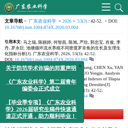
文章导航
>
广东农业科学
>
2026
>
53(3)
: 42-52.
> DOI:
10.16768/j.issn.1004-874X.2026.03.004
引用本文:
马之瑞, 陈丽婷, 何智昌, 陈旭, 严欣, 郭忠宝, 肖俊, 李
丹, 罗永巨. 池塘循环流水养殖不同密度罗非鱼的生长及生理生
化指标分析[J]. 广东农业科学, 2026, 53(3): 42-52.
DOI:
10.16768/j.issn.1004-874X.2026.03.004
Citation:
MA Zhirui, CHEN Liting, HE Zhichang, CHEN Xu, YAN
x
关于防范学术诈骗的郑重声明
Xin, GUO Zhongbao, XIAO Jun, LI Dan, LUO Yongju. Analysis
of Growth and Physiological and Biochemical Indexes of Tilapia
in Recirculating Ponds with Different Stocking Densities[J].
《广东农业科学》第二届青年
Guangdong Agricultural Sciences
, 2026, 53(3): 42-52.
编委会正式成立
DOI:
10.16768/j.issn.1004-874X.2026.03.004
【毕业季专项】《广东农业科
学》2026届研究生稿件快速通
PDF下载
(1086 KB)
道正式开通，助力顺利毕业！